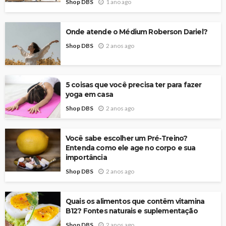
Shop DBS
1 ano ago
Onde atende o Médium Roberson Dariel?
Shop DBS
2 anos ago
5 coisas que você precisa ter para fazer
yoga em casa
Shop DBS
2 anos ago
Você sabe escolher um Pré-Treino?
Entenda como ele age no corpo e sua
importância
Shop DBS
2 anos ago
Quais os alimentos que contêm vitamina
B12? Fontes naturais e suplementação
Shop DBS
2 anos ago