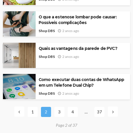
O que a estenose lombar pode causar:
Possíveis complicações
Shop DBS
2 anos ago
Quais as vantagens da parede de PVC?
Shop DBS
2 anos ago
Como executar duas contas de WhatsApp
em um Telefone Dual Chip?
Shop DBS
2 anos ago
1
2
3
4
…
37
Page 2 of 37