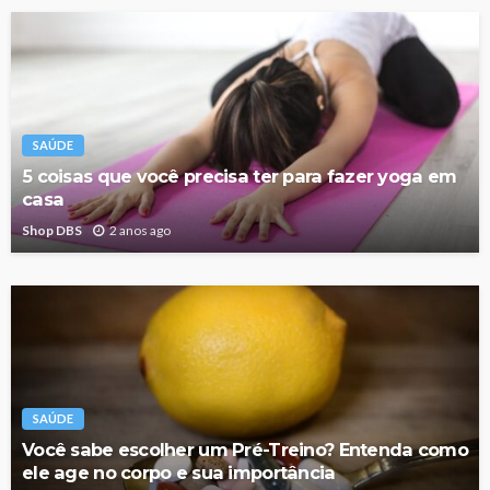
SAÚDE
5 coisas que você precisa ter para fazer yoga em
casa
Shop DBS
2 anos ago
SAÚDE
Você sabe escolher um Pré-Treino? Entenda como
ele age no corpo e sua importância