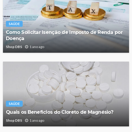
SAÚDE
Como Solicitar Isenção de Imposto de Renda por
Doença
Shop DBS
1 ano ago
SAÚDE
Quais os Benefícios do Cloreto de Magnésio?
Shop DBS
1 ano ago