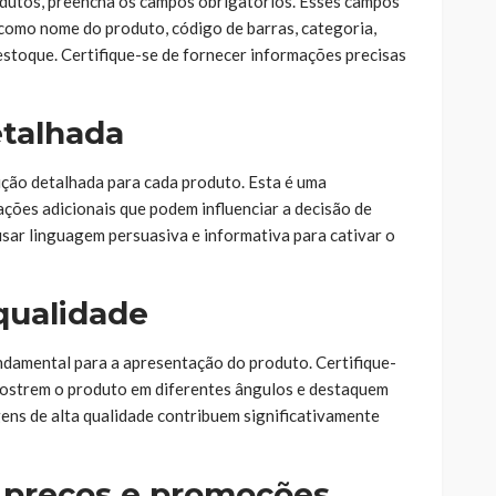
odutos, preencha os campos obrigatórios. Esses campos
como nome do produto, código de barras, categoria,
estoque. Certifique-se de fornecer informações precisas
etalhada
ção detalhada para cada produto. Esta é uma
ções adicionais que podem influenciar a decisão de
usar linguagem persuasiva e informativa para cativar o
qualidade
undamental para a apresentação do produto. Certifique-
 mostrem o produto em diferentes ângulos e destaquem
gens de alta qualidade contribuem significativamente
e preços e promoções