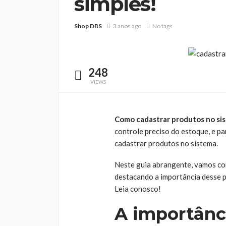
simples!
Shop DBS
3 anos ago
No tags
248
VIEWS
Como cadastrar produtos no si
controle preciso do estoque, e pa
cadastrar produtos no sistema.
Neste guia abrangente, vamos co
destacando a importância desse p
Leia conosco!
A importânc