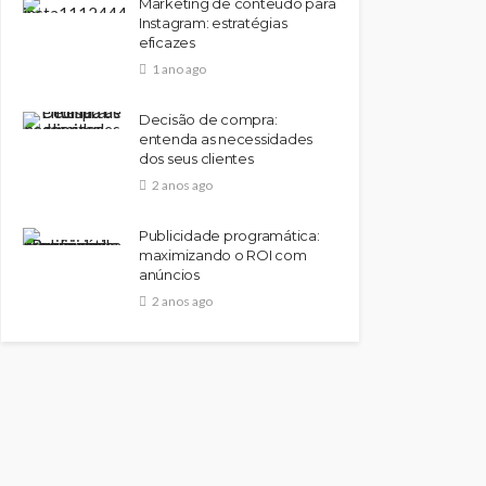
Marketing de conteúdo para
Instagram: estratégias
eficazes
SAÚDE
1 ano ago
Como Solicitar Isenção de
Imposto de Renda por
Decisão de compra:
Doença
entenda as necessidades
dos seus clientes
55
Shop DBS
1 ano ago
2 anos ago
Publicidade programática:
maximizando o ROI com
anúncios
2 anos ago