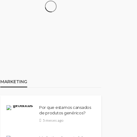
SAÚDE
Como funciona os grupos
de apoio dentro das clínicas
de reabilitação
53
Wendson
1 ano ago
MARKETING
Por que estamos cansados
de produtos genéricos?
5 meses ago