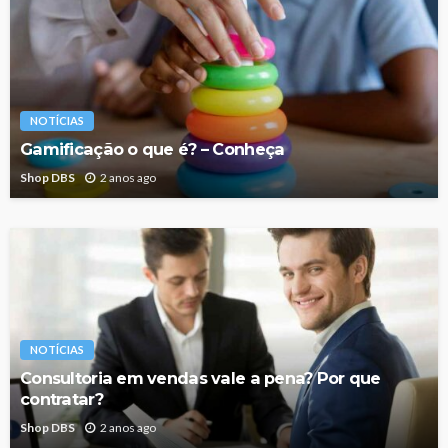
NOTÍCIAS
Gamificação o que é? – Conheça
Shop DBS
2 anos ago
NOTÍCIAS
Consultoria em vendas vale a pena? Por que
contratar?
Shop DBS
2 anos ago