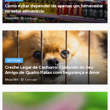
Como evitar depender de apenas um fornecedor
no setor alimentício
Shop DBS
1 mês ago
NOTÍCIAS
Creche Legal de Cachorro: Cuidando do Seu
Amigo de Quatro Patas com Segurança e Amor
Shop DBS
1 ano ago