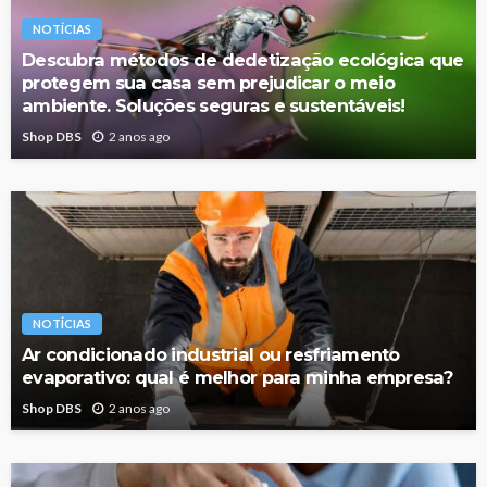
NOTÍCIAS
Descubra métodos de dedetização ecológica que
protegem sua casa sem prejudicar o meio
ambiente. Soluções seguras e sustentáveis!
Shop DBS
2 anos ago
NOTÍCIAS
Ar condicionado industrial ou resfriamento
evaporativo: qual é melhor para minha empresa?
Shop DBS
2 anos ago