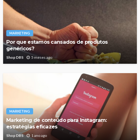
MARKETING
Por que estamos cansados de produtos
genéricos?
Shop DBS
5 meses ago
MARKETING
Marketing de conteúdo para Instagram:
estratégias eficazes
Shop DBS
1 ano ago