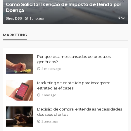
Como Solicitar Isenção de Imposto de Renda por
Doença
56
Shop DBS
1 ano ago
MARKETING
Por que estamos cansados de produtos
genéricos?
5 meses ago
Marketing de conteúdo para Instagram:
estratégias eficazes
1 ano ago
Decisão de compra: entenda as necessidades
dos seus clientes
2 anos ago