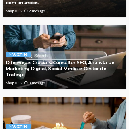
com anúncios
Shop DBS
2 anos ago
MARKETING
Diferenças Cruciais: Consultor SEO, Analista de
Marketing Digital, Social Media e Gestor de
Tráfego
Shop DBS
3 anos ago
MARKETING