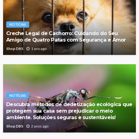
NOTÍCIAS
Creche Legal de Cachorro: Cuidando do Seu
Amigo de Quatro Patas com Segurança e Amor
Shop DBS
1 ano ago
NOTÍCIAS
Descubra métodos de dedetização ecológica que
protegem sua casa sem prejudicar o meio
ambiente. Soluções seguras e sustentáveis!
Shop DBS
2 anos ago