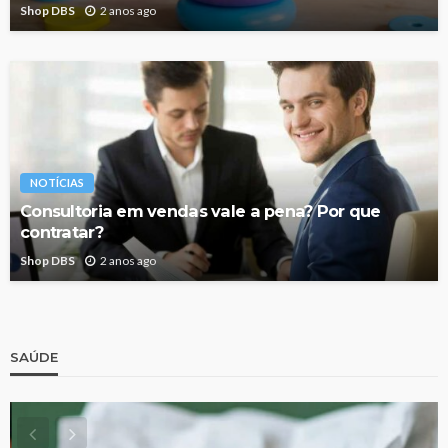
Shop DBS
2 anos ago
NOTÍCIAS
Consultoria em vendas vale a pena? Por que
contratar?
Shop DBS
2 anos ago
SAÚDE