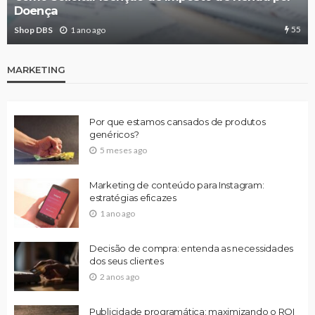
Doença
55
Shop DBS
1 ano ago
MARKETING
Por que estamos cansados de produtos
genéricos?
5 meses ago
Marketing de conteúdo para Instagram:
estratégias eficazes
1 ano ago
Decisão de compra: entenda as necessidades
dos seus clientes
2 anos ago
Publicidade programática: maximizando o ROI