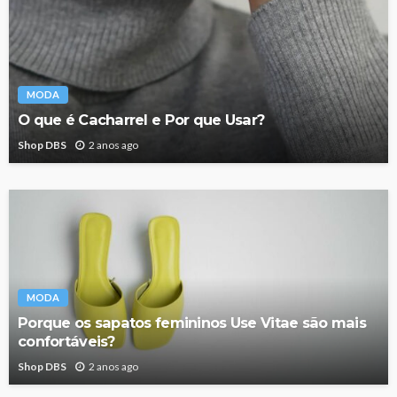
MODA
O que é Cacharrel e Por que Usar?
Shop DBS
2 anos ago
MODA
Porque os sapatos femininos Use Vitae são mais
confortáveis?
Shop DBS
2 anos ago