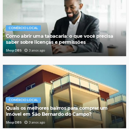
COMÉRCIO LOCAL
Como abrir uma tabacaria: o que você precisa
saber sobre licenças e permissões
Shop DBS
3 anos ago
COMÉRCIO LOCAL
Quais os melhores bairros para comprar um
imóvel em São Bernardo do Campo?
Shop DBS
3 anos ago