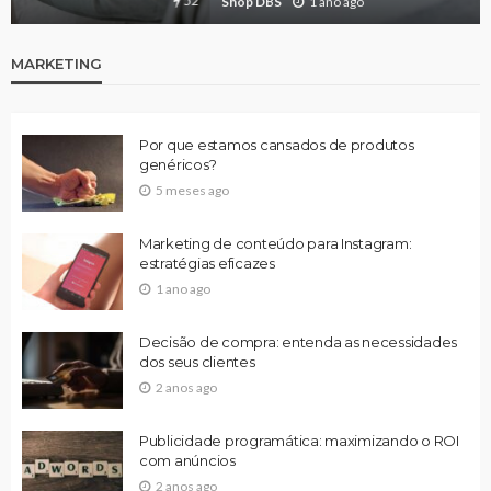
55
Shop DBS
1 ano ago
MARKETING
Por que estamos cansados de produtos
genéricos?
5 meses ago
Marketing de conteúdo para Instagram:
estratégias eficazes
1 ano ago
Decisão de compra: entenda as necessidades
dos seus clientes
2 anos ago
Publicidade programática: maximizando o ROI
com anúncios
2 anos ago