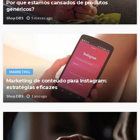
Por que estamos cansados de produtos
genéricos?
Shop DBS
5 meses ago
MARKETING
Marketing de conteúdo para Instagram:
estratégias eficazes
Shop DBS
1 ano ago