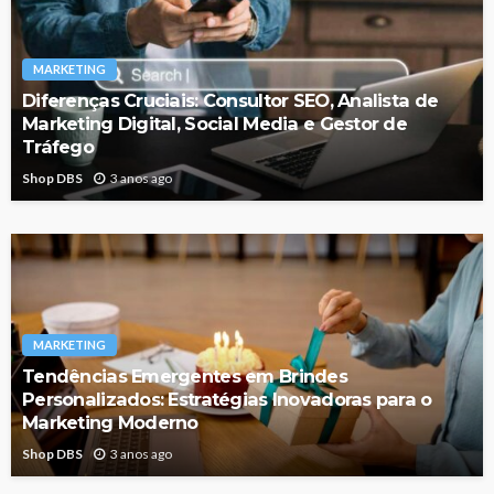
MARKETING
Diferenças Cruciais: Consultor SEO, Analista de
Marketing Digital, Social Media e Gestor de
Tráfego
Shop DBS
3 anos ago
MARKETING
Tendências Emergentes em Brindes
Personalizados: Estratégias Inovadoras para o
Marketing Moderno
Shop DBS
3 anos ago