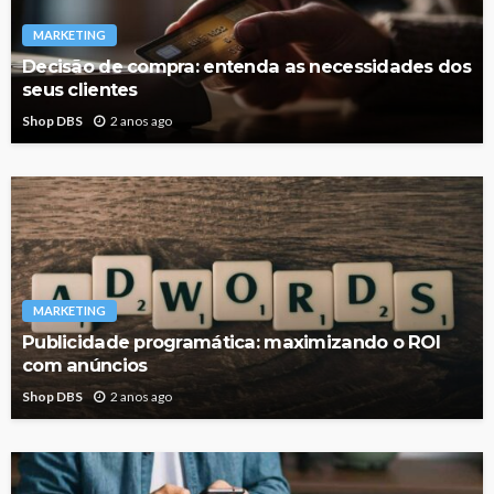
MARKETING
Decisão de compra: entenda as necessidades dos
seus clientes
Shop DBS
2 anos ago
MARKETING
Publicidade programática: maximizando o ROI
com anúncios
Shop DBS
2 anos ago