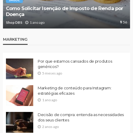
Como Solicitar Isenção de Imposto de Renda por
Doença
56
Shop DBS
1 ano ago
MARKETING
Por que estamos cansados de produtos
genéricos?
5 meses ago
Marketing de conteúdo para Instagram:
estratégias eficazes
1 ano ago
Decisão de compra: entenda as necessidades
dos seus clientes
2 anos ago