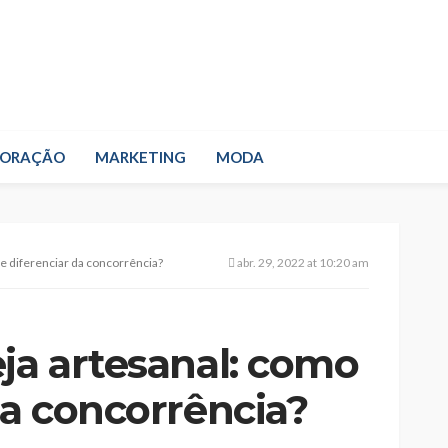
CORAÇÃO
MARKETING
MODA
se diferenciar da concorrência?
abr. 29, 2022 at 10:20 am
ja artesanal: como
da concorrência?