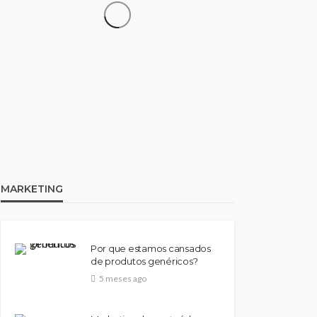
SAÚDE
Como funciona os grupos
de apoio dentro das clínicas
de reabilitação
53
Wendson
1 ano ago
MARKETING
Por que estamos cansados
de produtos genéricos?
5 meses ago