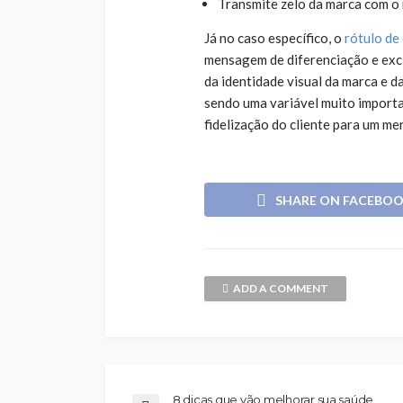
Transmite zelo da marca com o 
Já no caso específico, o
rótulo de
mensagem de diferenciação e excl
da identidade visual da marca e 
sendo uma variável muito import
fidelização do cliente para um me
SHARE ON FACEBO
ADD A COMMENT
8 dicas que vão melhorar sua saúde