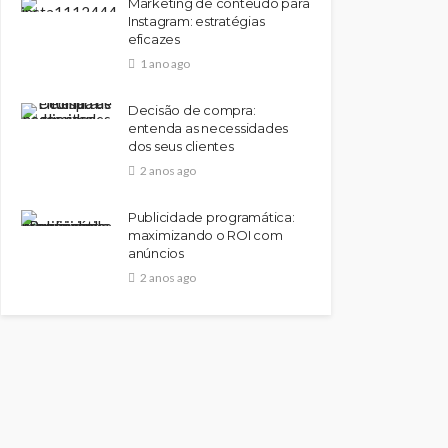
Marketing de conteúdo para
Instagram: estratégias
eficazes
SAÚDE
1 ano ago
Como Solicitar Isenção de
Imposto de Renda por
Decisão de compra:
Doença
entenda as necessidades
dos seus clientes
56
Shop DBS
1 ano ago
2 anos ago
Publicidade programática:
maximizando o ROI com
anúncios
2 anos ago